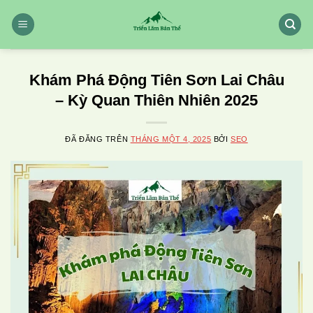
Chuyển
đến
nội
dung
Khám Phá Động Tiên Sơn Lai Châu
– Kỳ Quan Thiên Nhiên 2025
ĐÃ ĐĂNG TRÊN
THÁNG MỘT 4, 2025
BỞI
SEO