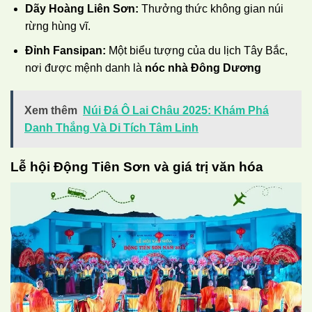
Dãy Hoàng Liên Sơn:
Thưởng thức không gian núi
rừng hùng vĩ.
Đỉnh Fansipan:
Một biểu tượng của du lịch Tây Bắc,
nơi được mệnh danh là
nóc nhà Đông Dương
Xem thêm
Núi Đá Ô Lai Châu 2025: Khám Phá
Danh Thắng Và Di Tích Tâm Linh
Lễ hội Động Tiên Sơn và giá trị văn hóa