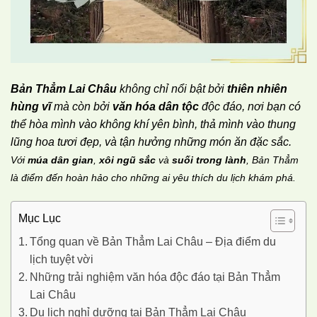
Bản Thẳm Lai Châu
không chỉ nổi bật bởi
thiên nhiên
hùng vĩ
mà còn bởi
văn hóa dân tộc
độc đáo, nơi bạn có
thể hòa mình vào không khí yên bình, thả mình vào thung
lũng hoa tươi đẹp, và tận hưởng những món ăn đặc sắc.
Với
múa dân gian
,
xôi ngũ sắc
và
suối trong lành
, Bản Thẳm
là điểm đến hoàn hảo cho những ai yêu thích du lịch khám phá.
Mục Lục
Tổng quan về Bản Thẳm Lai Châu – Địa điểm du
lịch tuyệt vời
Những trải nghiệm văn hóa độc đáo tại Bản Thẳm
Lai Châu
Du lịch nghỉ dưỡng tại Bản Thẳm Lai Châu