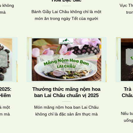
u không
Vực Th
Bánh Giầy Lai Châu không chỉ là một
 mà
tro
món ăn trong ngày Tết của người
2025:
Thưởng thức măng nộm hoa
Trà
 Hiếm
ban Lai Châu chuẩn vị 2025
Châu
là một
Món măng nộm hoa ban Lai Châu
Nếu bạ
ếm mà
không chỉ là đặc sản ẩm thực mà
uống