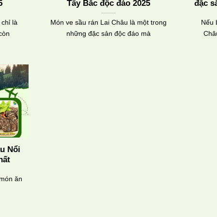
5
Tây Bắc độc đáo 2025
đặc s
chỉ là
Món ve sầu rán Lai Châu là một trong
Nếu b
còn
những đặc sản độc đáo mà
Châ
âu Nổi
hất
 món ăn