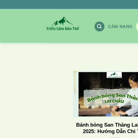
Chuyển
đến
nội
CẨM NANG
dung
Bánh bỏng San Thàng La
2025: Hướng Dẫn Chi 