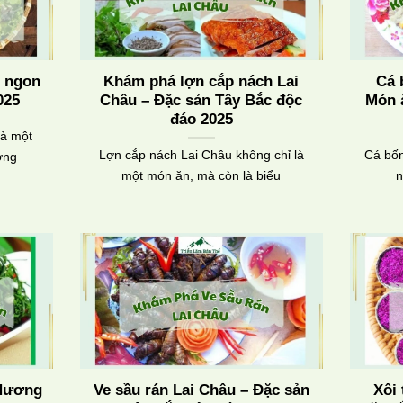
n ngon
Khám phá lợn cắp nách Lai
Cá 
025
Châu – Đặc sản Tây Bắc độc
Món 
đáo 2025
là một
Lợn cắp nách Lai Châu không chỉ là
Cá bốn
ợng
một món ăn, mà còn là biểu
n
 Hương
Ve sầu rán Lai Châu – Đặc sản
Xôi