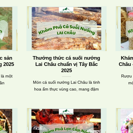
c sản
Thưởng thức cá suối nướng
Khám
g 2025
Lai Châu chuẩn vị Tây Bắc
Châu 
2025
 là một
Rượu 
Món cá suối nướng Lai Châu là tinh
hần
mộ
hoa ẩm thực vùng cao, mang đậm