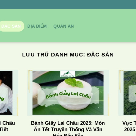
ĐẶC SẢN
ĐỊA ĐIỂM
QUÁN ĂN
LƯU TRỮ DANH MỤC:
ĐẶC SẢN
i Châu
Bánh Giầy Lai Châu 2025: Món
Vực T
Tiết
Ăn Tết Truyền Thống Và Văn
2025
Hóa Đặc Sắc