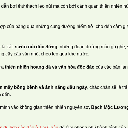
 dẫn bởi thử thách leo núi mà còn bởi cảnh quan thiên nhiên h
t hợp của băng qua những cung đường hiểm trở, cho đến cảm gi
 là các
sườn núi dốc đứng
, những đoạn đường mòn gồ ghề, 
ững cây cầu ván nhỏ, cheo leo qua khe nước.
ữa
thiên nhiên hoang dã và văn hóa độc đáo
của các bản là
ển mây bồng bềnh và ánh nắng đầu ngày
, chắc chắn sẽ là trả
n đến.
 mình vào không gian thiên nhiên nguyên sơ,
Bạch Mộc Lươn
m du lịch độc đáo ở Lai Châu
để làm phong phú hành trình của