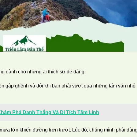
g dành cho những ai thích sự dễ dàng.
òn gập ghềnh và đôi khi bạn phải vượt qua những tấm ván nhỏ
 Khám Phá Danh Thắng Và Di Tích Tâm Linh
 mưa lớn khiến đường trơn trượt. Lúc đó, chúng mình phải dùn