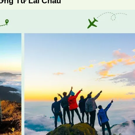
ơng Tử Lai Châu