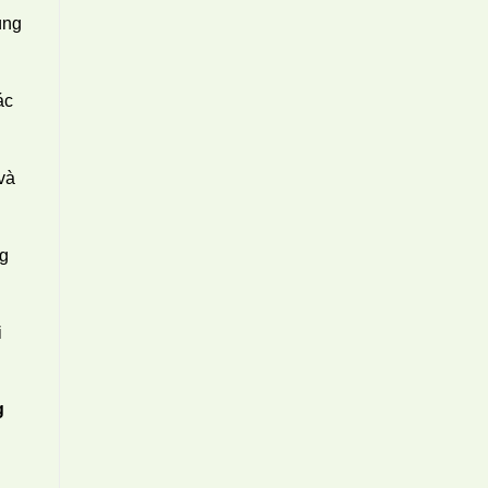
ùng
ác
và
ng
i
g