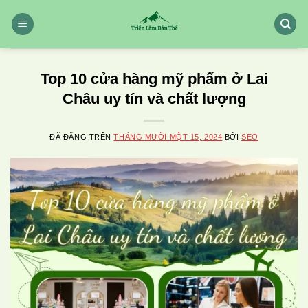
Chuyển
đến
nội
dung
Top 10 cửa hàng mỹ phẩm ở Lai
Châu uy tín và chất lượng
ĐÃ ĐĂNG TRÊN
THÁNG MƯỜI MỘT 15, 2024
BỞI
SEO