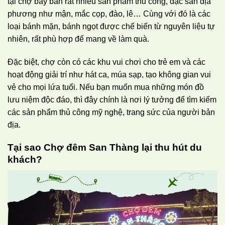
tại chợ bày bán rất nhiều sản phẩm thủ công, đặc sản địa
phương như mận, mắc cọp, đào, lê… Cùng với đó là các
loại bánh mặn, bánh ngọt được chế biến từ nguyên liệu tự
nhiên, rất phù hợp để mang về làm quà.
Đặc biệt, chợ còn có các khu vui chơi cho trẻ em và các
hoạt động giải trí như hát ca, múa sạp, tạo không gian vui
vẻ cho mọi lứa tuổi. Nếu bạn muốn mua những món đồ
lưu niệm độc đáo, thì đây chính là nơi lý tưởng để tìm kiếm
các sản phẩm thủ công mỹ nghệ, trang sức của người bản
địa.
Tại sao Chợ đêm San Thàng lại thu hút du
khách?