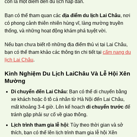
còn là một điểm đến du lịch hấp dẫn.
Bạn có thể tham quan các
địa điểm du lịch Lai Châu
, nơi
có phong cảnh thiên nhiên hùng vĩ, làng mường truyền
thống, và những hoạt động khám phá tuyệt vời.
Nếu bạn chưa biết rõ những địa điểm thú vị tại Lai Châu,
bạn có thể tham khảo các thông tin chi tiết tại
cẩm nang du
lịch Lai Châu
.
Kinh Nghiệm Du Lịch LaiChâu Và Lễ Hội Xên
Mường
Di chuyển đến Lai Châu
: Bạn có thể di chuyển bằng
xe khách hoặc ô tô cá nhân từ Hà Nội đến Lai Châu,
mất khoảng 3-4 giờ. Lên kế hoạch
di chuyển trước
để
tránh gặp phải sự cố về giao thông.
Lịch trình tham gia lễ hội
: Tùy theo thời gian và sở
thích, bạn có thể lên lịch trình tham gia lễ hội Xên