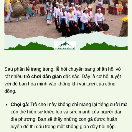
Sau phần lễ trang trọng, lễ hội chuyển sang phần hội với
rất nhiều
trò chơi dân gian
đặc sắc. Đây là cơ hội tuyệt
vời để bạn hòa mình vào không khí vui tươi của cộng
đồng.
Chọi gà
: Trò chơi này không chỉ mang lại tiếng cười mà
còn thể hiện sự khéo léo và sức mạnh của người dân
địa phương. Bạn sẽ thấy những con gà được huấn
luyện để thi đấu trong một không gian đầy hồi hộp.