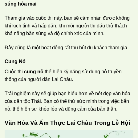
súng hỏa mai
.
Tham gia vào cuộc thi này, bạn sẽ cảm nhận được không
khí kịch tính và hấp dẫn, khi mỗi người thi đấu thử thách
khả năng bắn súng và độ chính xác của mình.
Đây cũng là một hoạt động rất thu hút du khách tham gia.
Cung Nỏ
Cuộc thi
cung nỏ
thể hiện kỹ năng sử dụng nỏ truyền
thống của người dân Lai Châu.
Trải nghiệm này sẽ giúp bạn hiểu hơn về nét đẹp văn hóa
của dân tộc Thái. Bạn có thể thử sức mình trong việc bắn
nỏ, thể hiện sự khéo léo và dũng cảm của bản thân.
Văn Hóa Và Ẩm Thực Lai Châu Trong Lễ Hội