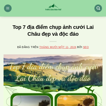
Chuyển
đến
nội
dung
Top 7 địa điểm chụp ảnh cưới Lai
Châu đẹp và độc đáo
ĐÃ ĐĂNG TRÊN
THÁNG MƯỜI MỘT 11, 2024
BỞI
SEO