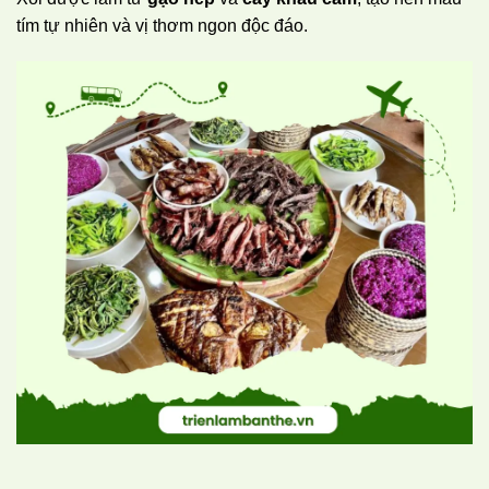
tím tự nhiên và vị thơm ngon độc đáo.