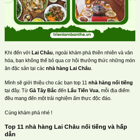
Khi đến với
Lai Châu
, ngoài khám phá thiên nhiên và văn
hóa, bạn không thể bỏ qua cơ hội thưởng thức những món
ăn đặc sản tại các
nhà hàng Lai Châu
.
Mình sẽ giới thiệu cho các bạn top 11
nhà hàng nổi tiếng
tại đây. Từ
Gà Tây Bắc
đến
Lẩu Tiến Vua
, mỗi địa điểm
đều mang đến một trải nghiệm ẩm thực độc đáo.
Cùng khám phá nhé !
Top 11 nhà hàng Lai Châu nổi tiếng và hấp
dẫn