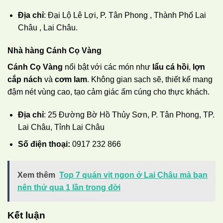
Địa chỉ
: Đại Lộ Lê Lợi, P. Tân Phong , Thành Phố Lai
Châu , Lai Châu.
Nhà hàng Cánh Cọ Vàng
Cánh Cọ Vàng
nổi bật với các món như
lẩu cá hồi
,
lợn
cắp nách
và
cơm lam
. Không gian sạch sẽ, thiết kế mang
đậm nét vùng cao, tạo cảm giác ấm cúng cho thực khách.
Địa chỉ
: 25 Đường Bờ Hồ Thủy Sơn, P. Tân Phong, TP.
Lai Châu, Tỉnh Lai Châu
Số điện thoại:
0917 232 866
Xem thêm
Top 7 quán vịt ngon ở Lai Châu mà bạn
nên thử qua 1 lần trong đời
Kết luận