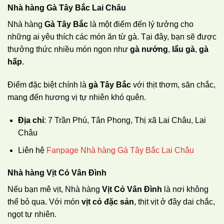
Nhà hàng Gà Tây Bắc Lai Châu
Nhà hàng
Gà Tây Bắc
là một điểm đến lý tưởng cho
những ai yêu thích các món ăn từ gà. Tại đây, bạn sẽ được
thưởng thức nhiều món ngon như
gà nướng
,
lẩu gà
,
gà
hấp
.
Điểm đặc biệt chính là
gà Tây Bắc
với thịt thơm, săn chắc,
mang đến hương vị tự nhiên khó quên.
Địa chỉ
: 7 Trần Phú, Tân Phong, Thị xã Lai Châu, Lai
Châu
Liên hệ
Fanpage Nhà hàng Gà Tây Bắc Lai Châu
Nhà hàng Vịt Cỏ Vân Đình
Nếu bạn mê vịt, Nhà hàng
Vịt Cỏ Vân Đình
là nơi không
thể bỏ qua. Với món
vịt cỏ đặc sản
, thịt vịt ở đây dai chắc,
ngọt tự nhiên.