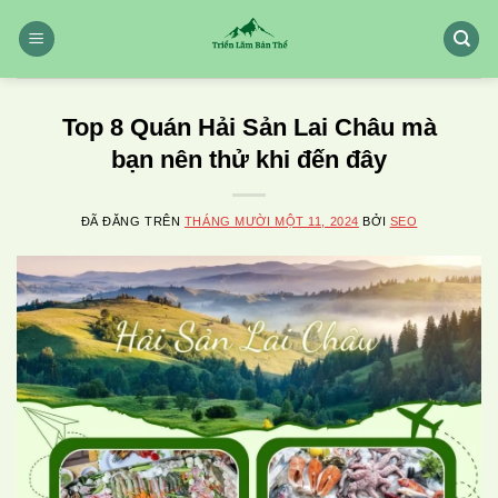
Chuyển
đến
nội
dung
Top 8 Quán Hải Sản Lai Châu mà
bạn nên thử khi đến đây
ĐÃ ĐĂNG TRÊN
THÁNG MƯỜI MỘT 11, 2024
BỞI
SEO