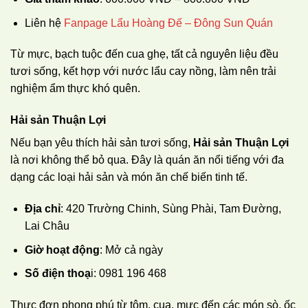
Liên hệ
Fanpage Lẩu Hoàng Đế – Đông Sun Quán
Từ mực, bạch tuộc đến cua ghẹ, tất cả nguyên liệu đều
tươi sống, kết hợp với nước lẩu cay nồng, làm nên trải
nghiệm ẩm thực khó quên.
Hải sản Thuận Lợi
Nếu bạn yêu thích hải sản tươi sống,
Hải sản Thuận Lợi
là nơi không thể bỏ qua. Đây là quán ăn nổi tiếng với đa
dạng các loại hải sản và món ăn chế biến tinh tế.
Địa chỉ
: 420 Trường Chinh, Sùng Phài, Tam Đường,
Lai Châu
Giờ hoạt động
: Mở cả ngày
Số điện thoạ
i:
0981 196 468
Thực đơn phong phú từ tôm, cua, mực đến các món sò, ốc