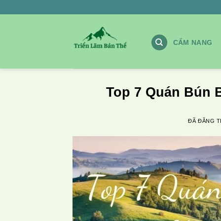
Chuyển
đến
nội
CẨM NANG
dung
Top 7 Quán Bún B
ĐÃ ĐĂNG 