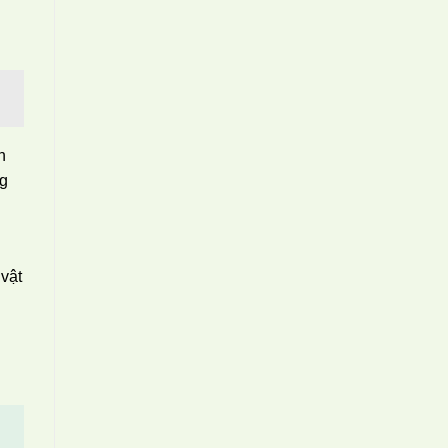
n
ng
 vật