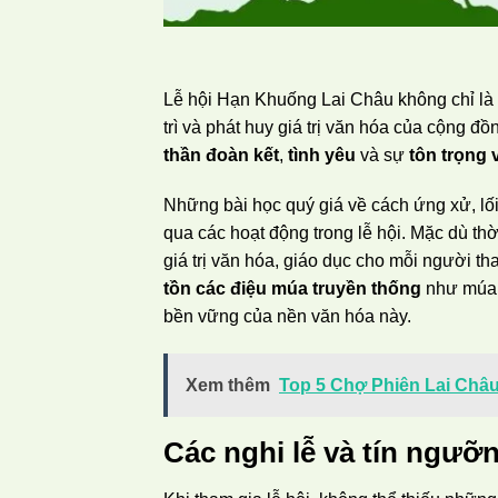
Lễ hội Hạn Khuống Lai Châu không chỉ là m
trì và phát huy giá trị văn hóa của cộng đ
thần đoàn kết
,
tình yêu
và sự
tôn trọng 
Những bài học quý giá về cách ứng xử, lối
qua các hoạt động trong lễ hội. Mặc dù th
giá trị văn hóa, giáo dục cho mỗi người tha
tồn các điệu múa truyền thống
như múa
bền vững của nền văn hóa này.
Xem thêm
Top 5 Chợ Phiên Lai Châ
Các nghi lễ và tín ngưỡ