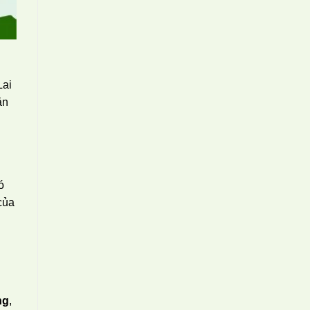
Lai
ăn
ó
của
ng
,