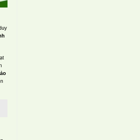
 duy
inh
ạt
n
ảo
ển