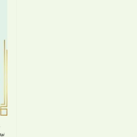
ẽ
tại