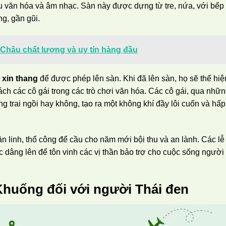
lưu văn hóa và âm nhạc. Sàn này được dựng từ tre, nứa, với bếp
g, gần gũi.
Châu chất lượng và uy tín hàng đầu
 xin thang
để được phép lên sàn. Khi đã lên sàn, họ sẽ thể hiệ
ách các cô gái trong các trò chơi văn hóa. Các cô gái, qua nhữ
ng trai ngồi hay không, tạo ra một không khí đầy lôi cuốn và hấp
hần linh, thổ công để cầu cho năm mới bội thu và an lành. Các lễ
c dâng lên để tôn vinh các vị thần bảo trợ cho cuộc sống người
Khuống đối với người Thái đen