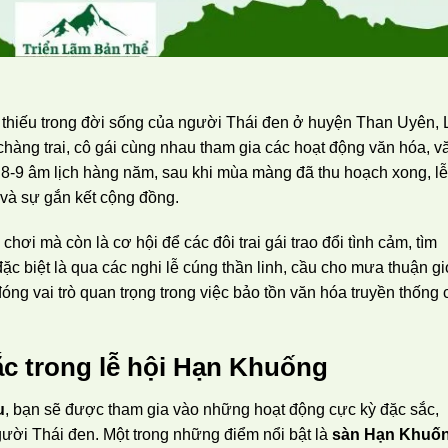
 thiếu trong đời sống của người Thái đen ở huyện Than Uyên, 
 chàng trai, cô gái cùng nhau tham gia các hoạt động văn hóa, v
 8-9 âm lịch hàng năm, sau khi mùa màng đã thu hoạch xong, lễ
và sự gắn kết cộng đồng.
hơi mà còn là cơ hội để các đôi trai gái trao đổi tình cảm, tìm
ặc biệt là qua các nghi lễ cúng thần linh, cầu cho mưa thuận gi
óng vai trò quan trọng trong việc bảo tồn văn hóa truyền thống 
c trong lễ hội Hạn Khuống
u
, bạn sẽ được tham gia vào những hoạt động cực kỳ đặc sắc,
gười Thái đen. Một trong những điểm nổi bật là
sàn Hạn Khuố