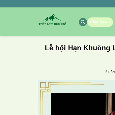
Chuyển
đến
nội
CẨM NANG
dung
Lễ hội Hạn Khuống 
ĐÃ ĐĂ