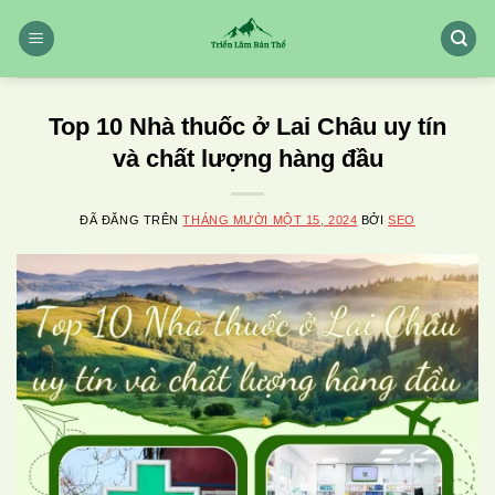
Chuyển
đến
nội
dung
Top 10 Nhà thuốc ở Lai Châu uy tín
và chất lượng hàng đầu
ĐÃ ĐĂNG TRÊN
THÁNG MƯỜI MỘT 15, 2024
BỞI
SEO