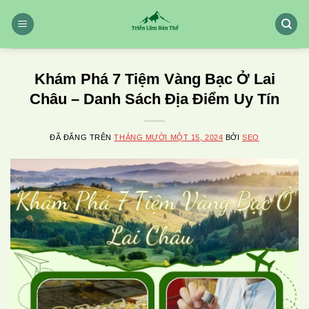
Chuyển
đến
nội
dung
Khám Phá 7 Tiệm Vàng Bạc Ở Lai
Châu – Danh Sách Địa Điểm Uy Tín
ĐÃ ĐĂNG TRÊN
THÁNG MƯỜI MỘT 15, 2024
BỞI
SEO