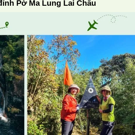
đỉnh Pờ Ma Lung Lai Châu