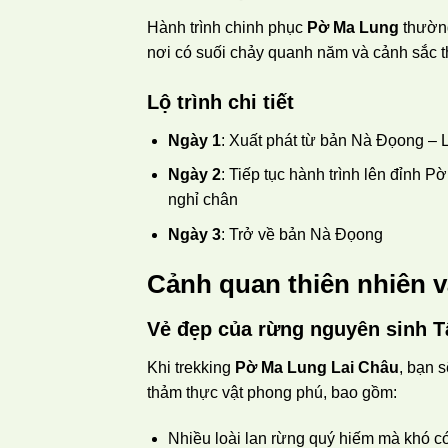
Hành trình chinh phục
Pờ Ma Lung
thường
nơi có suối chảy quanh năm và cảnh sắc th
Lộ trình chi tiết
Ngày 1
: Xuất phát từ bản Nà Đọong – 
Ngày 2
: Tiếp tục hành trình lên đỉnh 
nghỉ chân
Ngày 3
: Trở về bản Nà Đọong
Cảnh quan thiên nhiên v
Vẻ đẹp của rừng nguyên sinh T
Khi trekking
Pờ Ma Lung Lai Châu
, bạn 
thảm thực vật phong phú, bao gồm:
Nhiều loài lan rừng quý hiếm mà khó có