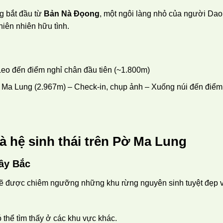
 bắt đầu từ
Bản Nà Đọong
, một ngôi làng nhỏ của người Dao
iên nhiên hữu tình.
Leo đến điểm nghỉ chân đầu tiên (~1.800m)
Pờ Ma Lung (2.967m) – Check-in, chụp ảnh – Xuống núi đến điểm
à hệ sinh thái trên Pờ Ma Lung
ây Bắc
sẽ được chiêm ngưỡng những khu rừng nguyên sinh tuyệt đẹp 
 thể tìm thấy ở các khu vực khác.