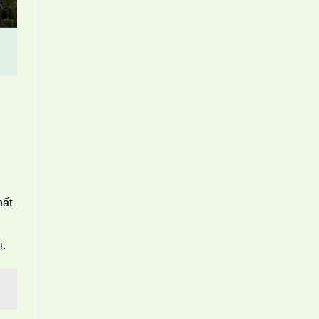
hất
i.