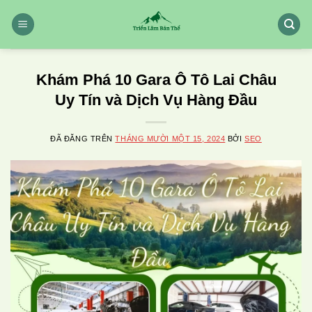
Chuyển
đến
nội
dung
Khám Phá 10 Gara Ô Tô Lai Châu
Uy Tín và Dịch Vụ Hàng Đầu
ĐÃ ĐĂNG TRÊN
THÁNG MƯỜI MỘT 15, 2024
BỞI
SEO