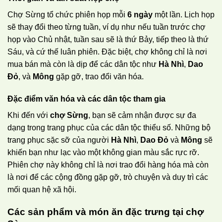
Chợ Sừng tổ chức phiên họp mỗi
6 ngày
một lần. Lịch họp
sẽ thay đổi theo từng tuần, ví dụ như nếu tuần trước chợ
họp vào Chủ nhật, tuần sau sẽ là thứ Bảy, tiếp theo là thứ
Sáu, và cứ thế luân phiên. Đặc biệt, chợ không chỉ là nơi
mua bán mà còn là dịp để các dân tộc như
Hà Nhì
,
Dao
Đỏ
, và
Mông
gặp gỡ, trao đổi văn hóa.
Đặc điểm văn hóa và các dân tộc tham gia
Khi đến với
chợ Sừng
, bạn sẽ cảm nhận được sự đa
dạng trong trang phục của các dân tộc thiểu số. Những bộ
trang phục sặc sỡ của người
Hà Nhì
,
Dao Đỏ
và
Mông
sẽ
khiến bạn như lạc vào một không gian màu sắc rực rỡ.
Phiên chợ này không chỉ là nơi trao đổi hàng hóa mà còn
là nơi để các cộng đồng gặp gỡ, trò chuyện và duy trì các
mối quan hệ xã hội.
Các sản phẩm và món ăn đặc trưng tại chợ