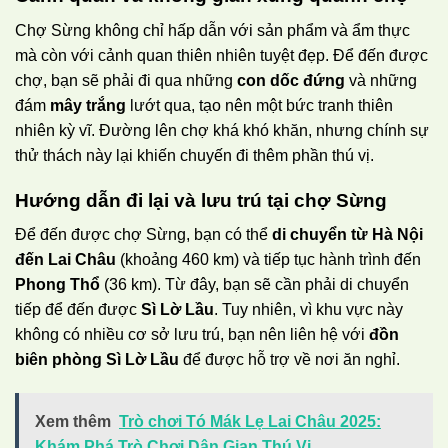
Chợ Sừng không chỉ hấp dẫn với sản phẩm và ẩm thực
mà còn với cảnh quan thiên nhiên tuyệt đẹp. Để đến được
chợ, bạn sẽ phải đi qua những
con dốc đứng
và những
đám
mây trắng
lướt qua, tạo nên một bức tranh thiên
nhiên kỳ vĩ. Đường lên chợ khá khó khăn, nhưng chính sự
thử thách này lại khiến chuyến đi thêm phần thú vị.
Hướng dẫn đi lại và lưu trú tại chợ Sừng
Để đến được chợ Sừng, bạn có thể
di chuyển từ Hà Nội
đến Lai Châu
(khoảng 460 km) và tiếp tục hành trình đến
Phong Thổ
(36 km). Từ đây, bạn sẽ cần phải di chuyển
tiếp để đến được
Sì Lờ Lầu
. Tuy nhiên, vì khu vực này
không có nhiều cơ sở lưu trú, bạn nên liên hệ với
đồn
biên phòng Sì Lờ Lầu
để được hỗ trợ về nơi ăn nghỉ.
Xem thêm
Trò chơi Tó Mák Lẹ Lai Châu 2025:
Khám Phá Trò Chơi Dân Gian Thú Vị