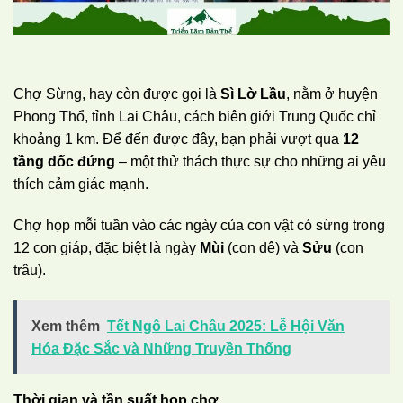
Chợ Sừng, hay còn được gọi là
Sì Lờ Lầu
, nằm ở huyện
Phong Thổ, tỉnh Lai Châu, cách biên giới Trung Quốc chỉ
khoảng 1 km. Để đến được đây, bạn phải vượt qua
12
tầng dốc đứng
– một thử thách thực sự cho những ai yêu
thích cảm giác mạnh.
Chợ họp mỗi tuần vào các ngày của con vật có sừng trong
12 con giáp, đặc biệt là ngày
Mùi
(con dê) và
Sửu
(con
trâu).
Xem thêm
Tết Ngô Lai Châu 2025: Lễ Hội Văn
Hóa Đặc Sắc và Những Truyền Thống
Thời gian và tần suất họp chợ